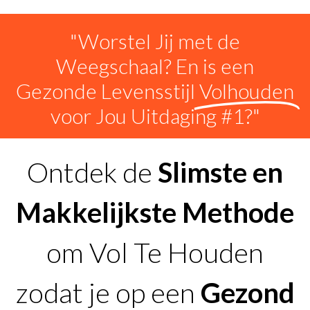
"Worstel Jij met de
Weegschaal? En is een
Gezonde Levensstijl
Volhouden
voor Jou Uitdaging #1?"
Ontdek de
Slimste en
Makkelijkste Methode
om Vol Te Houden
zodat je op een
Gezond