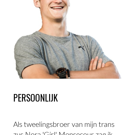
PERSOONLIJK
Als tweelingsbroer van mijn trans
zus Nora 'Girl' Monsecour zag ik